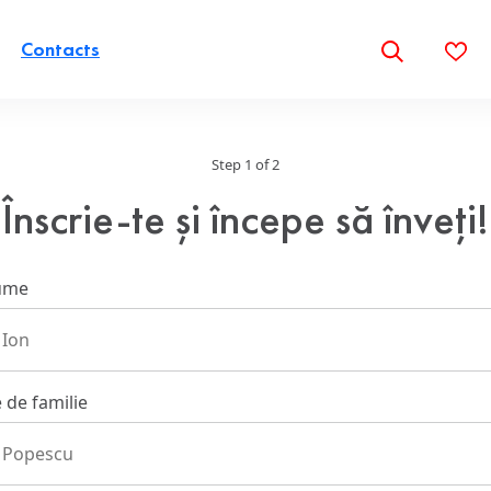
Contacts
Step
1
of 2
Înscrie-te și începe să înveți!
ume
de familie