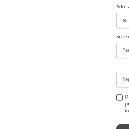
Adres
Scrie
D
p
î