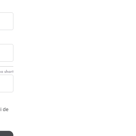
oo short
i de